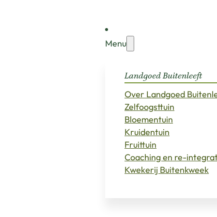
Menu
Landgoed Buitenleeft
Over Landgoed Buitenl
Zelfoogsttuin
Bloementuin
Kruidentuin
Fruittuin
Coaching en re-integra
Kwekerij Buitenkweek