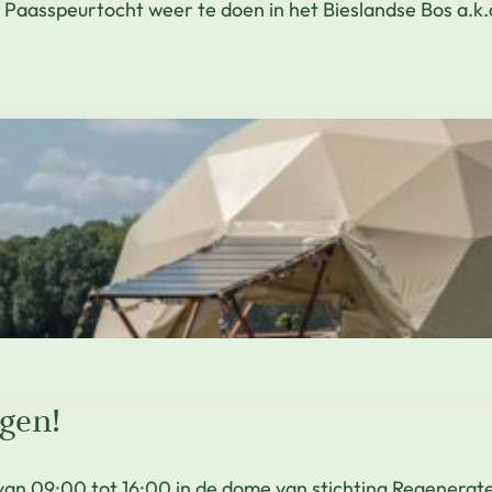
e Paasspeurtocht weer te doen in het Bieslandse Bos a.k.
gen!
van 09:00 tot 16:00 in de dome van stichting Regenera