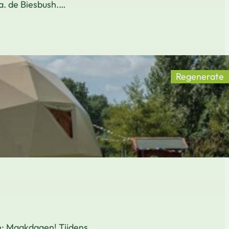
a. de Biesbush.…
Regenerate
te: Maakdagen! Tijdens…