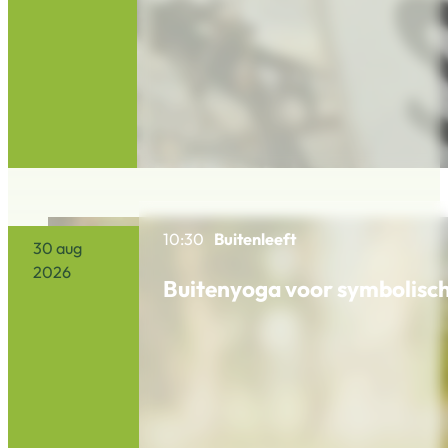
10:30
Buitenleeft
30 aug
2026
Buitenyoga voor symbolisch