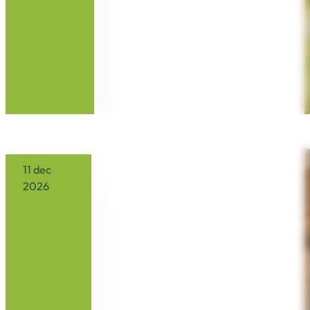
16:00
Buitenleeft
11 dec
2026
Lichtjesavond