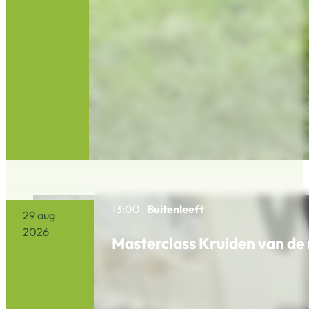
13:00
Buitenleeft
29 aug
2026
Masterclass Kruiden van d