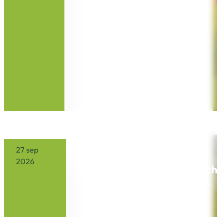
10:30
Buitenleeft
27 sep
2026
Buitenyoga voor symbolisch