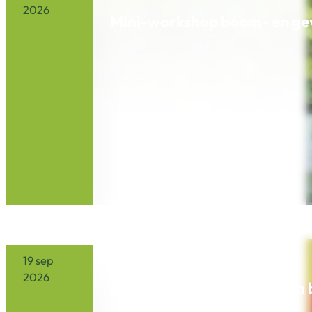
2026
Mini-workshop boom- en gev
9:00
Buitenkweek
19 sep
2026
Landelijke open dag ´Kijken 