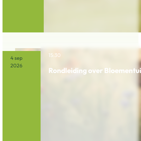
15:30
4 sep
2026
Rondleiding over Bloementui