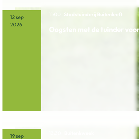
11:00
Stadstuinderij Buitenleeft
12 sep
2026
Oogsten met de tuinder voo
13:30
Buitenkweek
19 sep