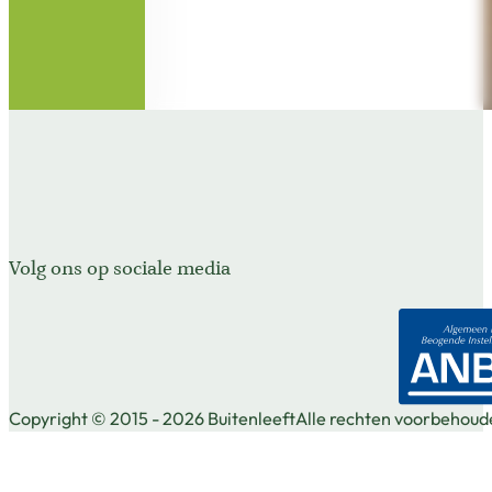
Volg ons op sociale media
Volg ons op Facebook
Volg ons op X
Volg ons op Instagram
Copyright © 2015 - 2026 Buitenleeft
Alle rechten voorbehoud