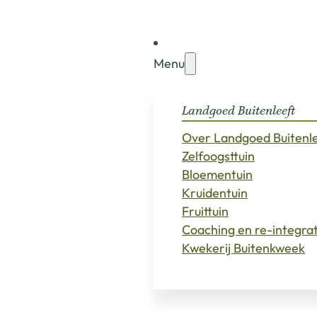
Menu
Landgoed Buitenleeft
Over Landgoed Buitenl
Zelfoogsttuin
Bloementuin
Kruidentuin
Fruittuin
Coaching en re-integra
Kwekerij Buitenkweek