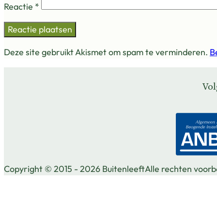
Reactie
*
Deze site gebruikt Akismet om spam te verminderen.
B
Vol
Vol
Vol
Vol
Copyright © 2015 - 2026 Buitenleeft
Alle rechten voor