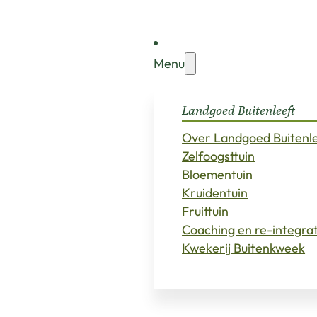
Menu
Landgoed Buitenleeft
Over Landgoed Buitenl
Zelfoogsttuin
Bloementuin
Kruidentuin
Fruittuin
Coaching en re-integra
Kwekerij Buitenkweek