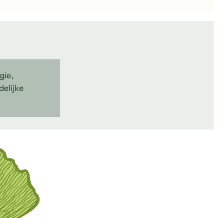
gie,
delijke