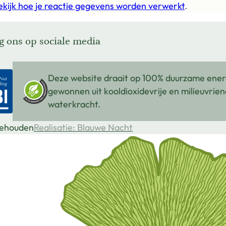
ekijk hoe je reactie gegevens worden verwerkt
.
g ons op sociale media
g ons op Facebook
g ons op X
g ons op Instagram
Deze website draait op 100% duurzame ener
gewonnen uit kooldioxidevrije en milieuvrien
waterkracht.
behouden
Realisatie: Blauwe Nacht