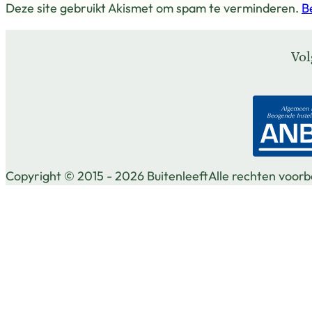
Deze site gebruikt Akismet om spam te verminderen.
B
Vol
Vol
Vol
Vol
Copyright © 2015 - 2026 Buitenleeft
Alle rechten voor