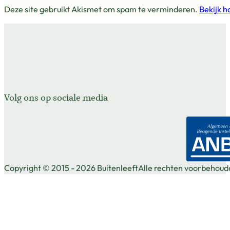
Deze site gebruikt Akismet om spam te verminderen.
Bekijk h
Volg ons op sociale media
Volg ons op Facebook
Volg ons op X
Volg ons op Instagram
Copyright © 2015 - 2026 Buitenleeft
Alle rechten voorbehoud