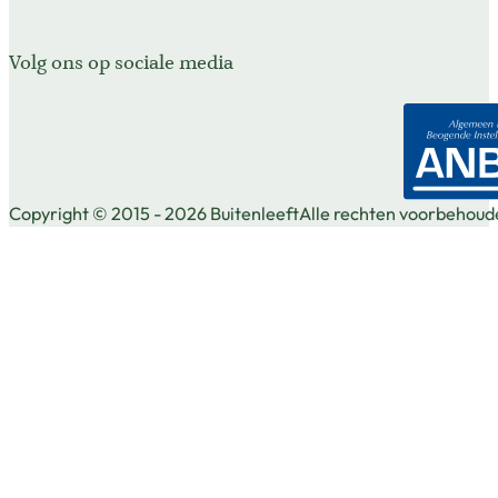
Volg ons op sociale media
Volg ons op Facebook
Volg ons op X
Volg ons op Instagram
Copyright © 2015 - 2026 Buitenleeft
Alle rechten voorbehoud