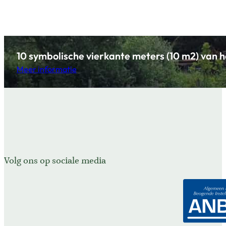
10 symbolische vierkante meters (10 m2) van he
Meer informatie
Volg ons op sociale media
Volg ons op Facebook
Volg ons op X
Volg ons op Instagram