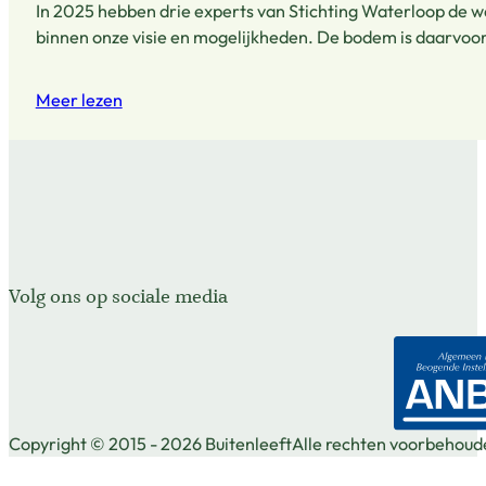
In 2025 hebben drie experts van Stichting Waterloop de wat
binnen onze visie en mogelijkheden. De bodem is daarvoor
Meer lezen
Volg ons op sociale media
Volg ons op Facebook
Volg ons op X
Volg ons op Instagram
Copyright © 2015 - 2026 Buitenleeft
Alle rechten voorbehoud