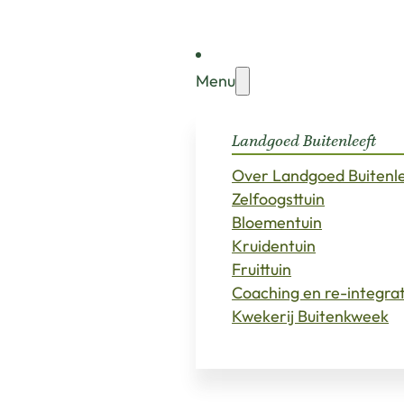
Menu
Landgoed Buitenleeft
Over Landgoed Buitenl
Zelfoogsttuin
Bloementuin
Kruidentuin
Fruittuin
Coaching en re-integra
Kwekerij Buitenkweek