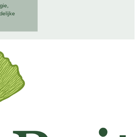
gie,
delijke