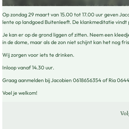
Op zondag 29 maart van 15.00 tot 17.00 uur geven Jac
lente op landgoed Buitenleeft. De klankmeditatie vindt
Je kan er op de grond liggen of zitten. Neem een kleedj
in de dome, maar als de zon niet schijnt kan het nog fri
Wij zorgen voor iets te drinken.
Inloop vanaf 14.30 uur.
Graag aanmelden bij Jacobien 0618656354 of Ria 06444
Voel je welkom!
Vol
Vol
Vol
Vol