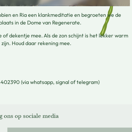
obien en Ria een klankmeditatie en begroeten we de
 plaats in de Dome van Regenerate.
e of dekentje mee. Als de zon schijnt is het lekker warm
s zijn. Houd daar rekening mee.
02390 (via whatsapp, signal of telegram)
g ons op sociale media
g ons op Facebook
g ons op X
g ons op Instagram