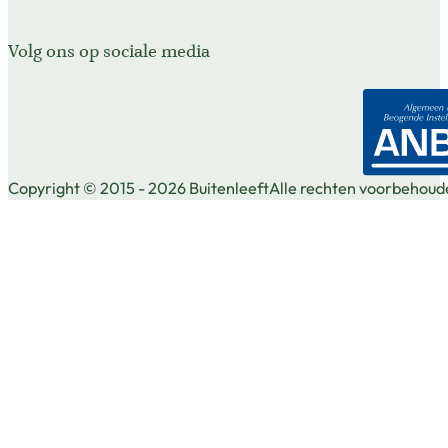
Volg ons op sociale media
Volg ons op Facebook
Volg ons op X
Volg ons op Instagram
Copyright © 2015 - 2026 Buitenleeft
Alle rechten voorbehoud