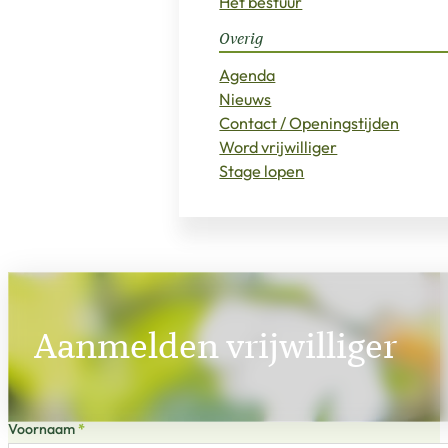
Het bestuur
Overig
Agenda
Nieuws
Contact / Openingstijden
Word vrijwilliger
Stage lopen
Aanmelden vrijwilliger
Sectie
Voornaam
*